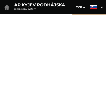
AP KYJEV PODHÁJSKA
CZK
rezervačný systém
1. Výber pobytu
2. Doplnkové služby
3. Vaše údaje
Studio Kyjev Comfort+
Dátum príchodu
Dátum odchodu
Prosím vyberte
Prosím vyberte